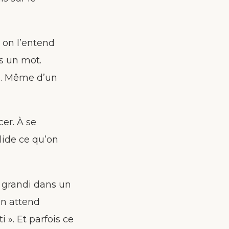
ù on l’entend
is un mot.
cé. Même d’un
cer. À se
lide ce qu’on
a grandi dans un
On attend
 ». Et parfois ce