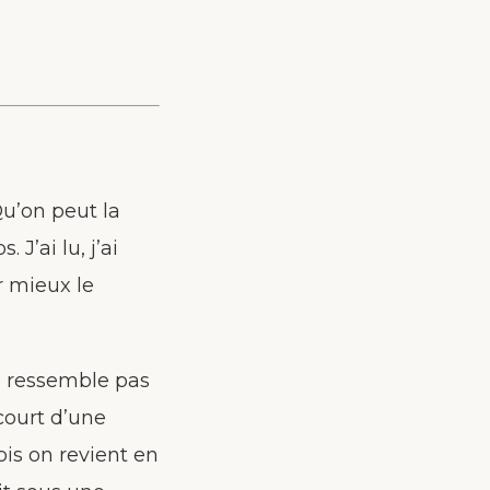
Qu’on peut la
J’ai lu, j’ai
r mieux le
ne ressemble pas
court d’une
ois on revient en