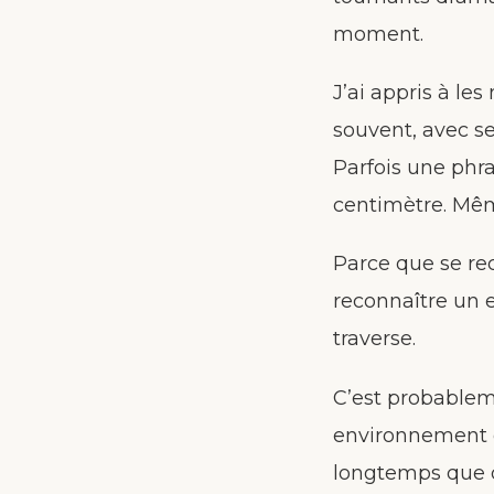
moment.
J’ai appris à le
souvent, avec ses
Parfois une phra
centimètre. Même
Parce que se rec
reconnaître un e
traverse.
C’est probableme
environnement o
longtemps que que