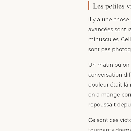
Les petites v
Il y a une chose
avancées sont ra
minuscules. Cell
sont pas photog
Un matin où on 
conversation dif
douleur était l
on a mangé corr
repoussait depu
Ce sont ces vict
tournants dramat