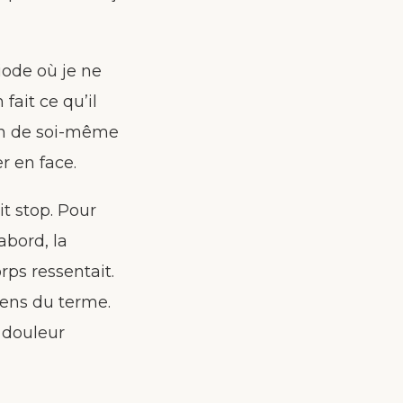
iode où je ne
fait ce qu’il
oin de soi-même
r en face.
it stop. Pour
abord, la
rps ressentait.
sens du terme.
 douleur