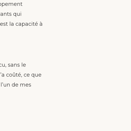
loppement
vants qui
’est la capacité à
cu, sans le
m’a coûté, ce que
 l’un de mes