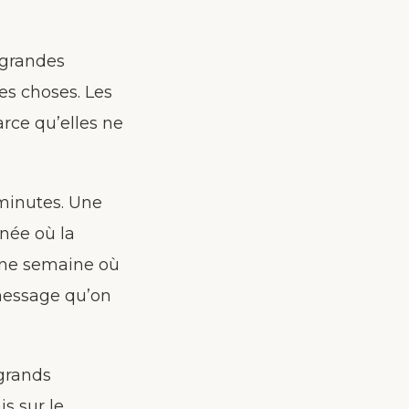
s grandes
tes choses. Les
rce qu’elles ne
 minutes. Une
rnée où la
Une semaine où
message qu’on
 grands
s sur le