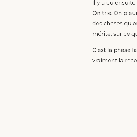
Il y a eu ensuit
On trie. On pleu
des choses qu’on
mérite, sur ce qu
C’est la phase l
vraiment la reco