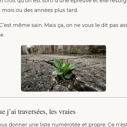
on croit qu’on est sorti d’une épreuve et elle resur
s mois ou des années plus tard.
 C’est même sain. Mais ça, on ne vous le dit pas ass
e.
e j’ai traversées, les vraies
vous donner une liste numérotée et propre. Ce n’