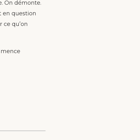
re. On démonte.
t en question
r ce qu’on
commence