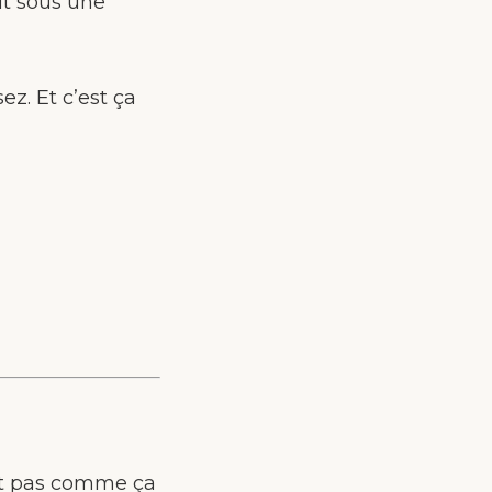
git sous une
ez. Et c’est ça
est pas comme ça